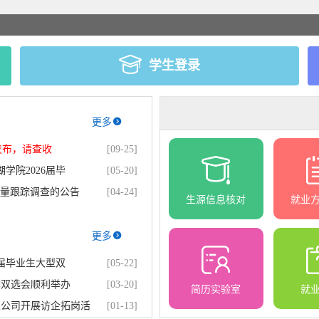
学生登录
更多
发布，请查收
[09-25]
学院2026届毕
[05-20]
质量跟踪调查的公告
[04-24]
生源信息核对
就业
更多
6届毕业生大型双
[05-22]
季双选会顺利举办
[03-20]
简历实验室
就
限公司开展访企拓岗活
[01-13]