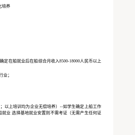
化培养
定在船就业后在船综合月收入8500-18000人民币以上
行业；
；以上培训均为企业无偿培养）--如学生确定上船工作
就业 选择基地就业安置则不需考证（无需产生任何证