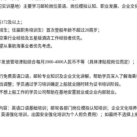
实习实训基地）主要学习邮轮岗位英语、岗位模拟认知、职业发展、企业文
172及以上；
培生；往届职务培训生）首次登船年龄不超过28周岁；
事空乘行业经验及五星级酒店工作经验者优先。
期望从事航海事业者优先考虑。
放管培津贴综合每月2000-4000人民币不等（具体津贴视岗位而定）；确
进行免费英语口语，邮轮专业知识及企业文化讲解，帮助学员深入了解海乘
适当调整；学员通过学习培训确定上船就业随时转为证书培训阶段。
对不想上船工作的学员公司帮助在基地安置就业或企业内部就业。
培训内容：英语口语基础培训；邮轮各部门岗位模拟认知培训；企业文化培养
英语强化培训，出国安全强化培训为个人担负费用）；如最终不选择上船