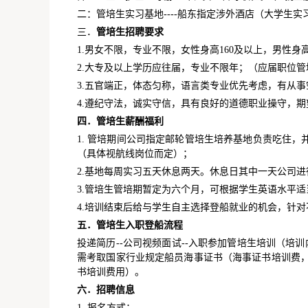
二：管培生实习基地----船东指定涉外酒店（大学生
三．
管培生招聘要求
1.男女不限，专业不限，女性身高160及以上，男性身高
2.大专及以上学历应往届，专业不限年；（应届职位管
3.五官端正，体态匀称，语言类专业优先考虑，有从
4.遵纪守法，诚实守信，具有良好的道德职业操守，
四．管培生薪酬福利
1. 管培期间公司指定邮轮管培生培养基地负责吃住，并发
（具体视航线岗位而定）；
2.基地每周实习五天休息两天。休息日其中一天公司
3.管培生管培期暂定为六个月，可根据学生英语水平
4.培训结束后给与学生自主选择登船就业的机会，针
五．管培生入职登船流程
投递简历--公司视频面试--入职参加管培生培训（
需考取国家行业规定船员海事证书（海事证书培训费，
书培训费用）。
六．招聘信息
1. 报名方式：